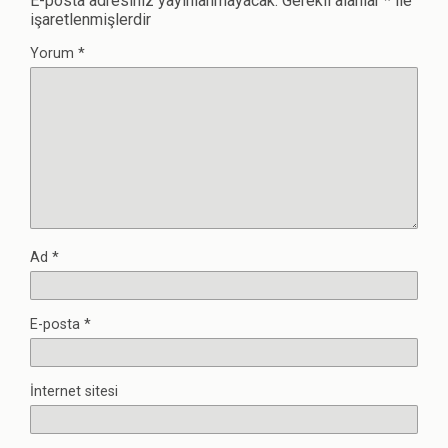
E-posta adresiniz yayınlanmayacak.
Gerekli alanlar
*
ile
işaretlenmişlerdir
Yorum
*
Ad
*
E-posta
*
İnternet sitesi