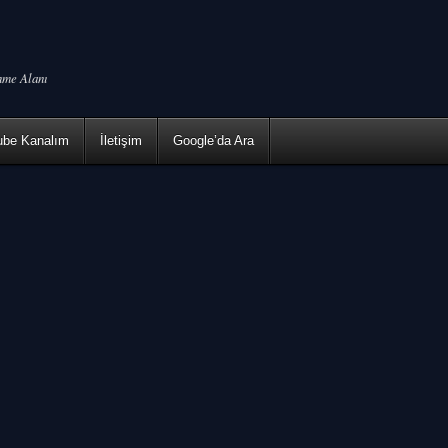
enme Alanı
ube Kanalım
İletişim
Google’da Ara