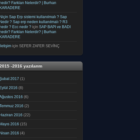
nedir? Farkları Nelerdir? | Burhan
KARADERE
Niçin Sap Erp sistemi kullanılmalı ? Sap
Nedir ? Sap erp neden kullanılmalı ? R3
nedir ? Ecc nedir ?
için
SAP BAPI ve BADI
nedir? Farkları Nelerdir? | Burhan
KARADERE
İletişim
için
SEFER ZAFER SEVİNÇ
2015 -2016 yazılarım
Şubat 2017
(1)
Eylül 2016
(8)
Ağustos 2016
(6)
Temmuz 2016
(2)
Haziran 2016
(22)
Mayıs 2016
(15)
Nisan 2016
(4)