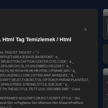
0
1 Html Tag Temizlemek / Html
Dim TAGLIST TAGLIST = ";!-
APPLET;AREA;B;BASE;BASEFONT;" &_
BR;BUTTON;CAPTION;CENTER;CITE;CODE;" &_
FN;DIR;DIV;DL;DT;EM;EMBED;FIELDSET;" &_
;H1;H2;H3;H4;H5;H6;HR;HTML;I;IFRAME;IMG;" &_
YER;LAGEND;LI;LINK;LISTING;MAP;MARQUEE;" &_
RIPT;SELECT;OBJECT;OL;OPTION;P;PARAM;PLAINTEXT;
L;SPAN;STRIKE;STRONG;STYLE;SUB;SUP;" &_
TH;THEAD;TITLE;TR;TT;U;UL;VAR;WBR;XMP;" Const
NOFRAMES;NOSCRIPT;OBJECT;SCRIPT;STYLE;" Dim
esult Dim strTagName Dim bRemove Dim bSearchForBlock
Pos1 > 0