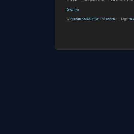
Devamı
By
Burhan KARADERE
•
% Asp %
•
• Tags:
% 