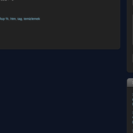
Asp %
,
htm
,
tag
,
temizlemek