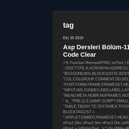
tag
Eki
20
2010
Asp Dersleri Bölüm-1
Code Clear
<% Function RemoveHTML( strText ) 
-;!DOCTYPE;A;ACRONYM;ADDRESS;
"BGSOUND;BIG;BLOCKQUOTE;BODY;
"COL;COLGROUP;COMMENT;DD;DEL;D
"FONT;FORM;FRAME;FRAMESET;HEAD
"INPUT;INS;ISINDEX;KBD;LABEL;LA
"MENU;META;NOBR;NOFRAMES;NOSC
" &_ "PRE;Q;S;SAMP;SCRIPT;SMAL
"TABLE;TBODY;TD;TEXTAREA;TFOOT;
BLOCKTAGLIST =
";APPLET;EMBED;FRAMESET;HEAD;
nPos1 Dim nPos2 Dim nPos3 Dim strR
nPos1 = InStr(strText, "<") Do While n