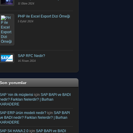
11 Ekim 2024
PHP ile Excel Export Dizi Örneği
5 Eylül 2024
SAP RFC Nedir?
16 Nisan 2024
Son yorumlar
SAP ‘nin ilk müşterisi
için
SAP BAPI ve BADI
nedir? Farkları Nelerdir? | Burhan
KARADERE
SAP ERP ürün modeli nedir?
için
SAP BAPI
ve BADI nedir? Farkları Nelerdir? | Burhan
KARADERE
SAP S4 HANA 2.0
için
SAP BAPI ve BADI