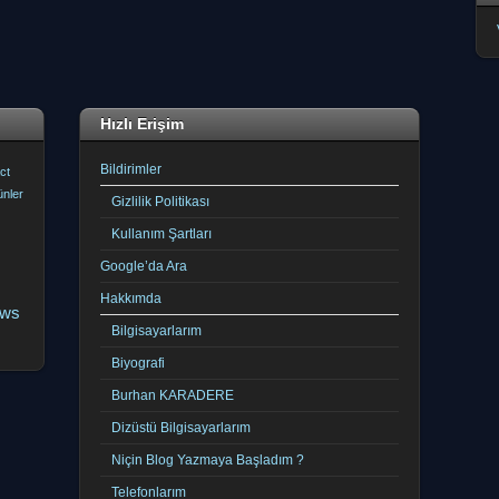
Hızlı Erişim
Bildirimler
ct
ünler
Gizlilik Politikası
Kullanım Şartları
Google’da Ara
Hakkımda
ows
Bilgisayarlarım
Biyografi
Burhan KARADERE
Dizüstü Bilgisayarlarım
Niçin Blog Yazmaya Başladım ?
Telefonlarım