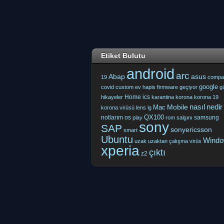
Etiket Bulutu
android
arc
Abap
asus
19
compa
google
covid
custom
ev hapis
firmware
geçiyor
g
Home
ics
hikayeler
karantina
korona
korona 19
nasıl
nedir
Mobile
Mac
korona virüsü
lens
lg
QX100
notlarım
os
samsung
play
rom
salgını
sony
SAP
sonyericsson
smart
Ubuntu
Wind
uzak
uzaktan çalışma
virüs
xperia
çıktı
z2